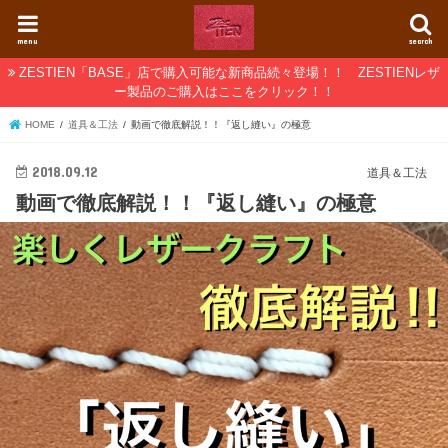
menu
search
ZESTIEN「BASE」店で購入可能な新商品続々登場！！ ZESTIENレザ
ー製品のご購入はここをクリック！！
HOME
道具＆工法
動画で徹底解説！！『返し縫い』の極意
2018.09.12
道具＆工法
動画で徹底解説！！『返し縫い』の極意