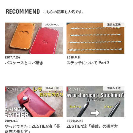
RECOMMEND
こちらの記事も人気です。
パスケース
道具＆工法
2017.7.24
2018.9.8
パスケースとコバ磨き
ステッチについて Part 3
道具＆工法
道具＆工法
2019.4.3
2020.2.20
やっとできた！ZESTIEN流「長
ZESTIEN流『菱錐』の研ぎ方
財布の作り方」