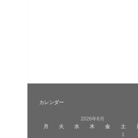
カレンダー
2026年8月
月
火
水
木
金
土
1