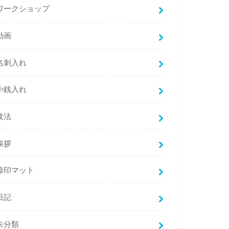
ワークショップ
動画
名刺入れ
小銭入れ
技法
挨拶
捺印マット
日記
未分類