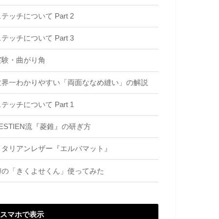
テッチについて Part 2
テッチについて Part 3
実験・曲がり角
世界一わかりやすい「両面ななめ縫い」の解説
テッチについて Part 1
ZESTIEN流『菱錐』の研ぎ方
イタリアンレザー『エルバマット』
噂の「きくよせくん」使ってみた
スマホで表示