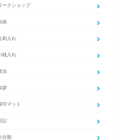
ワークショップ
動画
名刺入れ
小銭入れ
技法
挨拶
捺印マット
日記
未分類