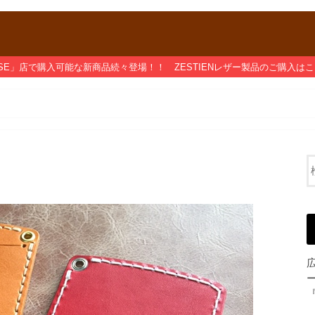
「BASE」店で購入可能な新商品続々登場！！ ZESTIENレザー製品のご購入は