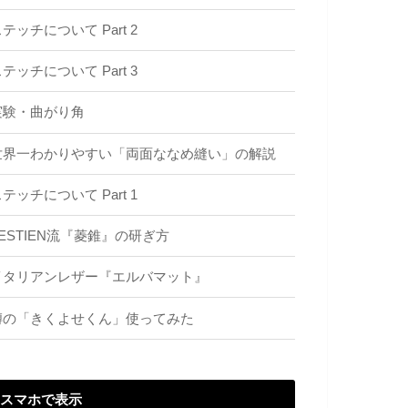
テッチについて Part 2
テッチについて Part 3
実験・曲がり角
世界一わかりやすい「両面ななめ縫い」の解説
テッチについて Part 1
ZESTIEN流『菱錐』の研ぎ方
イタリアンレザー『エルバマット』
噂の「きくよせくん」使ってみた
スマホで表示