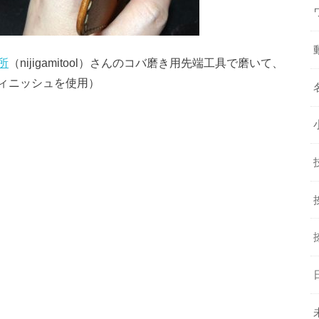
所
（nijigamitool）さんのコバ磨き用先端工具で磨いて、
ィニッシュを使用）