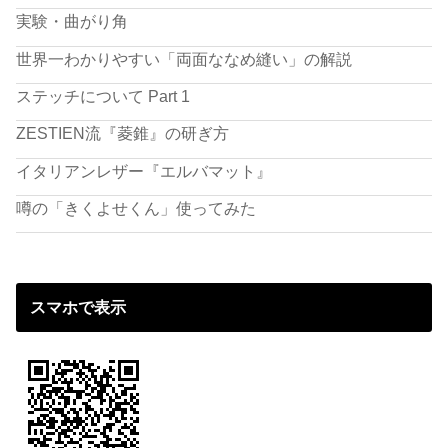
実験・曲がり角
世界一わかりやすい「両面ななめ縫い」の解説
ステッチについて Part 1
ZESTIEN流『菱錐』の研ぎ方
イタリアンレザー『エルバマット』
噂の「きくよせくん」使ってみた
スマホで表示